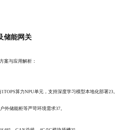
系统及储能网关
心技术方案与应用解析：
GPU与1TOPS算力NPU单元，支持深度学习模型本地化部署23。
满足户外储能柜等严苛环境需求37。
485、CAN总线、4G/5G模块插槽35