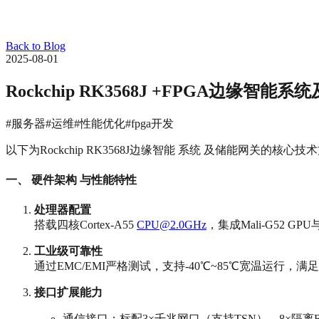
Back to Blog
2025-08-01
Rockchip RK3568J +FPGA边缘智能
#服务器
#运维
#性能优化
#fpga开发
以下为Rockchip RK3568J边缘智能 系统 及储能网关的核
一、 硬件架构 与性能特性
处理器配置
搭载四核Cortex-A55
CPU@2.0GHz
，集成Mali-G52 
工业级可靠性
通过EMC/EMI严格测试，支持-40℃~85℃宽温运行，
接口扩展能力
通信接口：标配3×千兆网口（支持TSN）、8×隔离RS