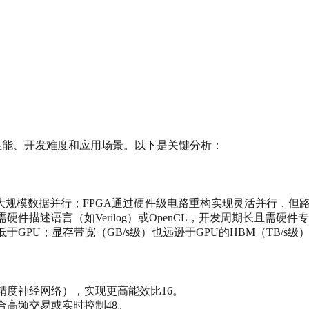
衡性能、开发难度和应用场景。以下是关键分析：
适合大规模数据并行；FPGA通过硬件级电路重构实现灵活并行，但路
需硬件描述语言（如Verilog）或OpenCL，开发周期长且需硬件
GPU；显存带宽（GB/s级）也远逊于GPU的HBM（TB/s级）
低精度神经网络），实现更高能效比16。
合高频交易或实时控制48。