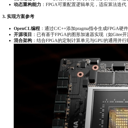
动态重构能力
‌：FPGA可重配置逻辑单元，适应算法迭代
3. ‌
实现方案参考
OpenCL编程
‌：通过C/C++添加pragma指令生成FPG
开源项目
‌：已有基于FPGA的图形加速器实现（如Gite
混合架构
‌：结合FPGA的定制计算单元与GPU的通用并行