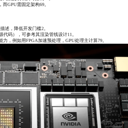
，而GPU需固定架构69。
A硬件描述，降低开发门槛2。
e开源代码），可参考其渲染管线设计11。
能力，例如用FPGA加速预处理，GPU处理主计算79。