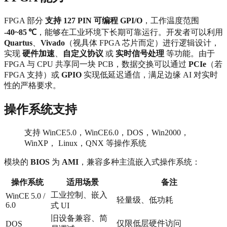
FPGA 部分
支持 127 PIN 可编程 GPI/O
，工作温度范围
-40~85 ℃
，能够在工业环境下长期可靠运行。开发者可以利用
Quartus
、
Vivado
（视具体 FPGA 芯片而定）进行逻辑设计，
实现
硬件加速
、
自定义协议
或
实时信号处理
等功能。由于
FPGA 与 CPU 共享同一块 PCB，数据交换可以通过
PCIe
（若
FPGA 支持）或
GPIO
实现低延迟通信，满足边缘 AI 对实时
性的严格要求。
操作系统支持
支持 WinCE5.0，WinCE6.0，DOS，Win2000，
WinXP， Linux，QNX 等操作系统
模块的
BIOS
为
AMI
，兼容多种主流嵌入式操作系统：
操作系统
适用场景
备注
工业控制、嵌入
WinCE 5.0 /
轻量级、低功耗
6.0
式 UI
旧设备兼容、简
仅限低层硬件访问
DOS