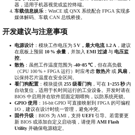
器，适用于机器视觉或监控终端。
车载信息娱乐
：WinCE 或 QNX 系统配合 FPGA 实现多
媒体解码、车载 CAN 总线桥接。
开发建议与注意事项
电源设计
：模块工作电压为
5 V，最大电流 1.2 A
，建议
在底板上预留
10 % 余量
，并加入
EMI 过滤
与
电压监
控
。
散热
：虽然工作温度范围为
-40~85 ℃
，但在高负载
（CPU 100 % + FPGA 运行）时应考虑
散热片
或
风扇
，
以保持芯片温度在安全区间。
看门狗配置
：模块提供
255 级看门狗
，可在
1~255 秒
内
自动复位，适用于长时间运行的工业设备。开发时请在
BIOS 中启用并在软件层面定期喂狗，以防系统死锁。
GPIO 使用
：16‑bit GPIO 可直接映射到 FPGA 的可编程
I/O，建议在设计时统一管理，避免冲突。
固件升级
：BIOS 为 AMI，支持
UEFI
引导。若需要更
新 BIOS 或添加自定义启动项，请使用
AMI Flash
Utility
并确保电源稳定。