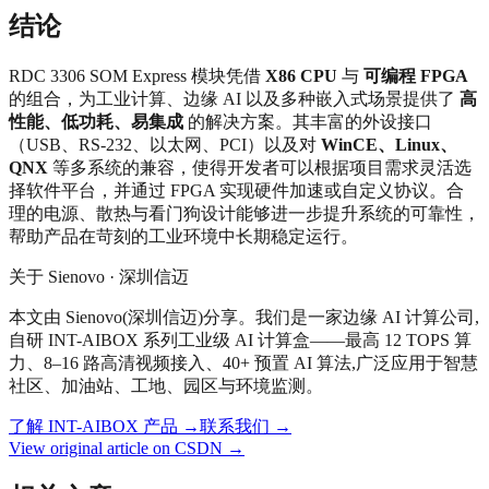
结论
RDC 3306 SOM Express 模块凭借
X86 CPU
与
可编程 FPGA
的组合，为工业计算、边缘 AI 以及多种嵌入式场景提供了
高
性能、低功耗、易集成
的解决方案。其丰富的外设接口
（USB、RS‑232、以太网、PCI）以及对
WinCE、Linux、
QNX
等多系统的兼容，使得开发者可以根据项目需求灵活选
择软件平台，并通过 FPGA 实现硬件加速或自定义协议。合
理的电源、散热与看门狗设计能够进一步提升系统的可靠性，
帮助产品在苛刻的工业环境中长期稳定运行。
关于 Sienovo · 深圳信迈
本文由 Sienovo(深圳信迈)分享。我们是一家边缘 AI 计算公司,
自研 INT-AIBOX 系列工业级 AI 计算盒——最高 12 TOPS 算
力、8–16 路高清视频接入、40+ 预置 AI 算法,广泛应用于智慧
社区、加油站、工地、园区与环境监测。
了解 INT-AIBOX 产品
→
联系我们
→
View original article on CSDN →