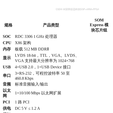
SOM
Express 模
规格
产品类型
块芯片组
SOC
RDC 3306 1 GHz 处理器
CPU
X86 架构
内存
板载 512 MB DDRⅡ
LVDS 18‑bit，TTL，VGA。LVDS、
显示
VGA 支持最大分辨率为 1024×768
USB
4×USB 2.0，1×USB Device 接口
3×RS‑232，可程控波特率 50 至
串口
460.8 Kbps
音频
标准音频输入/输出
以太
1×10/100 Mbps 以太网扩展
网
PCI
1 路 PCI
供电
DC 5 V ≤ 1.2 A