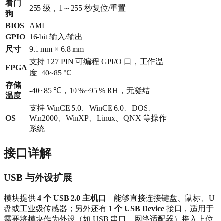
看门
255 级，1～255 秒复位/重置
狗
BIOS
AMI
GPIO
16‑bit 输入/输出
尺寸
9.1 mm × 6.8 mm
支持 127 PIN 可编程 GPI/O 口，工作温
FPGA
度 -40~85 ℃
存储
-40~85 ℃，10 %~95 % RH，无凝结
温度
支持 WinCE 5.0、WinCE 6.0、DOS、
OS
Win2000、WinXP、Linux、QNX 等操作
系统
接口详解
USB 与外设扩展
模块提供
4 个 USB 2.0 主机口
，能够直接连接键盘、鼠标、U
盘或工业级传感器；另外还有
1 个 USB Device
接口，适用于
需要将模块作为外设（如 USB 串口、网络适配器）接入上位