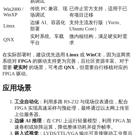
易调试
传统 PC 兼容、现
已停止官方支持，适用于已
Win2000 /
WinXP
场调试
有项目迁移
边缘 AI、容器化
支持主流发行版（Yocto、
Linux
部署
Ubuntu Core）
实时系统、车载
微内核结构，满足硬实时需
QNX
平台
求
在实际部署时，建议优先选用
Linux
或
WinCE
，因为这两类
系统对
FPGA
的驱动支持更为完善，且社区资源丰富。对于
需要
硬实时
的场景，可考虑
QNX
，但需要自行移植对应的
FPGA 驱动。
应用场景
工业自动化
：利用多路 RS‑232 与现场仪表通信，配合
FPGA 实现高速采样与预处理，最终通过以太网上传至
上位服务器。
边缘 AI 推理
：在 CPU 上运行轻量模型，利用 FPGA 加
速卷积或矩阵运算，降低整体功耗并提升帧率。
嵌入式视觉
：LVDS/TTL/VGA 输出可直接驱动工业显示