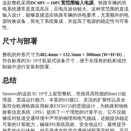
这款整机采用
DC60V～160V宽范围输入电源
。铁路车辆的供
电系统通常是直流高压，且电压波动较大。这种宽范围的直流
输入设计，能够直接适应铁路车辆的供电要求，无需额外的电
源转换设备，简化了系统集成，并提高了电源的稳定性与可靠
性。
尺寸与部署
整机的外形尺寸为
482.4mm × 132.5mm × 300mm (W×H×D)
，
符合标准的3U 19寸机架式设备尺寸，便于在现有的机柜或控
制箱中进行安装和部署。
总结
Sienovo的这款3U 19寸上架型整机，凭借其高性能的Intel i5处
理器、宽温运行能力、丰富的I/O接口、灵活的扩展性以及全
面符合欧洲铁路应用标准EN50155的坚固设计，为铁路和地铁
旅客信息系统（PIS）提供了一个理想的计算平台。它不仅能
够应对轨道交通环境中严苛的物理和电气挑战，还能提供稳定
可靠的计算能力，确保PIS系统高效、安全地运行，最终提升
旅客的出行体验。对于寻求在轨道交通领域部署高性能、高可