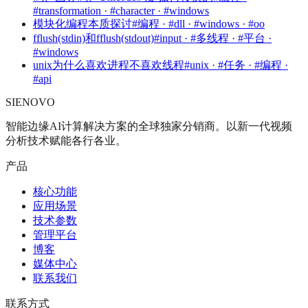
#transformation · #character · #windows
模块化编程本质探讨
#编程 · #dll · #windows · #oo
fflush(stdin)和fflush(stdout)
#input · #多线程 · #平台 ·
#windows
unix为什么喜欢进程不喜欢线程
#unix · #任务 · #编程 ·
#api
SIENOVO
智能边缘AI计算解决方案的全球独家分销商。以新一代视频
分析技术赋能各行各业。
产品
核心功能
应用场景
技术参数
管理平台
博客
媒体中心
联系我们
联系方式