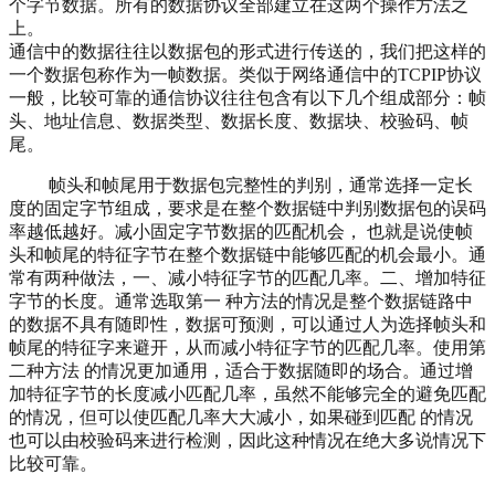
个字节数据。所有的数据协议全部建立在这两个操作方法之
上。
通信中的数据往往以数据包的形式进行传送的，我们把这样的
一个数据包称作为一帧数据。类似于网络通信中的TCPIP协议
一般，比较可靠的通信协议往往包含有以下几个组成部分：帧
头、地址信息、数据类型、数据长度、数据块、校验码、帧
尾。
帧头和帧尾用于数据包完整性的判别，通常选择一定长
度的固定字节组成，要求是在整个数据链中判别数据包的误码
率越低越好。减小固定字节数据的匹配机会， 也就是说使帧
头和帧尾的特征字节在整个数据链中能够匹配的机会最小。通
常有两种做法，一、减小特征字节的匹配几率。二、增加特征
字节的长度。通常选取第一 种方法的情况是整个数据链路中
的数据不具有随即性，数据可预测，可以通过人为选择帧头和
帧尾的特征字来避开，从而减小特征字节的匹配几率。使用第
二种方法 的情况更加通用，适合于数据随即的场合。通过增
加特征字节的长度减小匹配几率，虽然不能够完全的避免匹配
的情况，但可以使匹配几率大大减小，如果碰到匹配 的情况
也可以由校验码来进行检测，因此这种情况在绝大多说情况下
比较可靠。