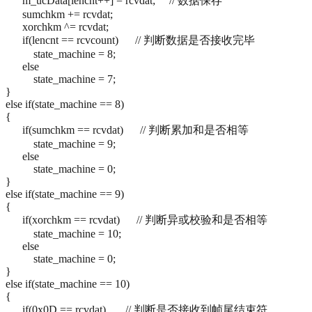
m_ucData[lencnt++] = rcvdat; // 数据保存
sumchkm += rcvdat;
xorchkm ^= rcvdat;
if(lencnt == rcvcount) // 判断数据是否接收完毕
state_machine = 8;
else
state_machine = 7;
}
else if(state_machine == 8)
{
if(sumchkm == rcvdat) // 判断累加和是否相等
state_machine = 9;
else
state_machine = 0;
}
else if(state_machine == 9)
{
if(xorchkm == rcvdat) // 判断异或校验和是否相等
state_machine = 10;
else
state_machine = 0;
}
else if(state_machine == 10)
{
if(0x0D == rcvdat) // 判断是否接收到帧尾结束符