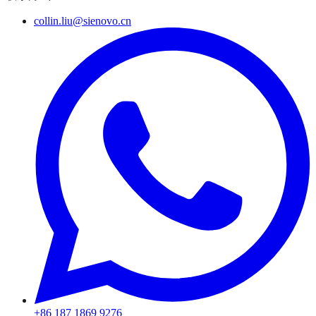
collin.liu@sienovo.cn
+86 187 1869 9276