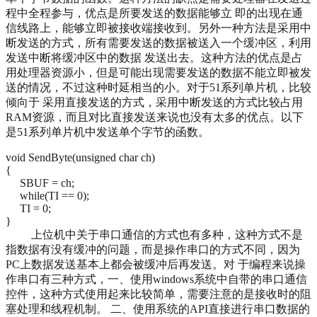
程中全程参与，优点是所要发送的数据能够立 即的出现在通
信线路上，能够立即被接收端接收到。另外一种方法是采用中
断发送的方式，所有需要发送的数据被送入一个缓冲区，利用
发送中断将缓冲区中的数据 发送出去。这种方法的优点是占
用处理器资源小，但是可能出现需要发送的数据不能立即被发
送的情况，不过这种时延相当的小。对于51系列单片机，比较
倾向于 采用直接发送的方式，采用中断发送的方式比较占用
RAM资源，而且对比直接发送来说也没有太多的优点。以下
是51系列单片机中发送单个字节的函数。
void SendByte(unsigned char ch)
{
SBUF = ch;
while(TI == 0);
TI = 0;
}
上位机中关于串口通信的方式也有多种，这种方式不是
指数据有没有缓冲的问题，而是操作串口的方式不同，因为
PC上数据发送基本上都会被缓冲后再发送。对 于编程来说操
作串口有三种方式，一、使用windows系统中自带的串口通信
控件，这种方式使用起来比较简单，需要注意的是接收时的阻
塞处理和线程机制。 二、使用系统的API直接进行串口数据的