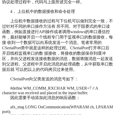
协议处理过程中，代码与上面所述完全一样。
4． 上位机中的数据接收和命令处理
上位机中数据接收的过程与下位机可以做到完全一致，不
过针对不同的串口操作方法有 所不同。对于阻赛式的串口读
函数，例如直接进行API操作或者调用windows的串口通信控
件，最好能够开启一个线程专门用于监视串口的数据接收，每
接 收到一个数据可以向系统发送一个消息。笔者常用的
CSerialPort类中就是这样的处理过程。CSerialPort打开串口后
开启线程监视串口的数 据接收，将接收的数据保存到缓冲
区，并向父进程发送接收数据的消息，数据将随消息一起发送
到父进程。父进程中开启此消息的处理函数，从中获取串口数
据后就 可以把以上的代码拷贝过来使用。
CSerialPort向父类发送的消息号如下：
#define WM_COMM_RXCHAR WM_USER+7 // A
character was received and placed in the input buffer.
因此需要手动添加此消息的响应函数：
afx_msg LONG OnCommunication(WPARAM ch, LPARAM
port);