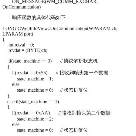
ON_MESSAGE(WM_COMM_RXCHAR,
OnCommunication)
响应函数的具体代码如下：
LONG CWellInfoView::OnCommunication(WPARAM ch,
LPARAM port)
{
int retval = 0;
rcvdat = (BYTE)ch;
if(state_machine == 0) // 协议解析状态机
{
if(rcvdat == 0x55) // 接收到帧头第一个数据
state_machine = 1;
else
state_machine = 0; // 状态机复位
}
else if(state_machine == 1)
{
if(rcvdat == 0xAA) // 接收到帧头第二个数据
state_machine = 2;
else
state_machine = 0; // 状态机复位