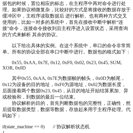
据包的时候，置位相应的标志，在主程序中再对命令进行处
理。如果协议稍微复杂，比较好的方式是将接收的数据存放于
缓冲区中，主程序读取数据后 进行解析。也有两种方式交叉
使用的，比如一对多的系统中，首先在接收中断中解析“连
接”命令，连接命令接收到后主程序进入设置状态，采用查询
的方式来解析 其余的协议。
以下给出具体的实例。在这个系统中，串口的命令非常简
单。所有的协议全部在串口中断中进行。数据包的格式如下：
0x55, 0xAA, 0x7E, 0x12, 0xF0, 0x02, 0x23, 0x45, SUM,
XOR, 0x0D
其中0x55, 0xAA, 0x7E为数据帧的帧头，0x0D为帧尾，
0x12为设备的目的地址，0xF0为源地址，0x02为数据长度，
后面接着两个数据0x23, 0x45，从目的地址开始结算累加、异
或校验和，到数据的最后一位结束。
协议解析的目的，首先判断数据包的完整性，正确性，然
后提取数据类型，数据等数据，存放起来用于主程序处理。代
码如下：
if(state_machine == 0) // 协议解析状态机
{