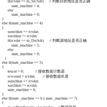
if(rcvdat == m_SrcAdr) // 判断目的地址是否正确
state_machine = 4;
else
state_machine = 0;
}
else if(state_machine == 4)
{
sumchkm += rcvdat;
xorchkm ^= rcvdat;
if(rcvdat == m_DstAdr) // 判断源地址是否正确
state_machine = 5;
else
state_machine = 0;
}
else if(state_machine == 5)
{
lencnt = 0; // 接收数据计数器
rcvcount = rcvdat; // 接收数据长度
sumchkm += rcvdat;
xorchkm ^= rcvdat;
state_machine = 6;
}
else if(state _machine == 6 || state _machine == 7)
{