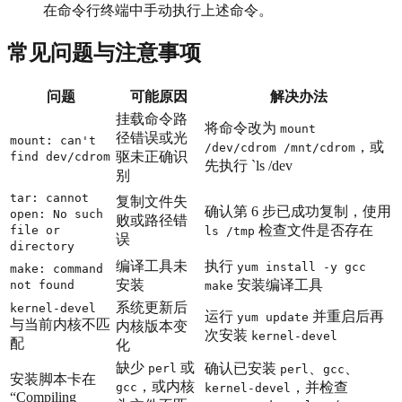
在命令行终端中手动执行上述命令。
常见问题与注意事项
问题
可能原因
解决办法
挂载命令路
将命令改为
mount
径错误或光
mount: can't
，或
/dev/cdrom /mnt/cdrom
驱未正确识
find dev/cdrom
先执行 `ls /dev
别
tar: cannot
复制文件失
确认第 6 步已成功复制，使用
open: No such
败或路径错
检查文件是否存在
file or
ls /tmp
误
directory
编译工具未
执行
yum install -y gcc
make: command
安装
安装编译工具
not found
make
系统更新后
kernel-devel
运行
并重启后再
yum update
与当前内核不匹
内核版本变
次安装
kernel-devel
配
化
缺少
或
确认已安装
、
、
perl
perl
gcc
安装脚本卡在
，或内核
，并检查
gcc
kernel-devel
“Compiling