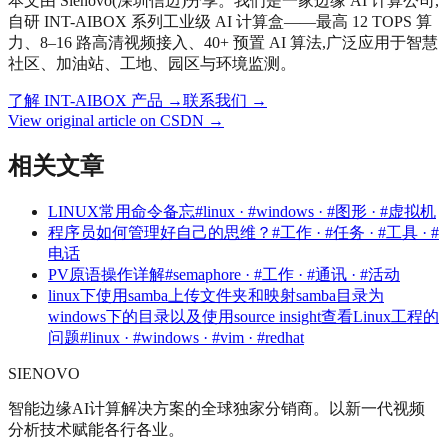
本文由 Sienovo(深圳信迈)分享。我们是一家边缘 AI 计算公司,
自研 INT-AIBOX 系列工业级 AI 计算盒——最高 12 TOPS 算
力、8–16 路高清视频接入、40+ 预置 AI 算法,广泛应用于智慧
社区、加油站、工地、园区与环境监测。
了解 INT-AIBOX 产品
→
联系我们
→
View original article on CSDN →
相关文章
LINUX常用命令备忘
#linux · #windows · #图形 · #虚拟机
程序员如何管理好自己的思维？
#工作 · #任务 · #工具 · #
电话
PV原语操作详解
#semaphore · #工作 · #通讯 · #活动
linux下使用samba上传文件夹和映射samba目录为
windows下的目录以及使用source insight查看Linux工程的
问题
#linux · #windows · #vim · #redhat
SIENOVO
智能边缘AI计算解决方案的全球独家分销商。以新一代视频
分析技术赋能各行各业。