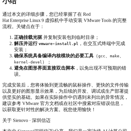
小结
通过本文的详细步骤，您已经掌握了在 Red
Hat Enterprise Linux 9 虚拟机中手动安装 VMware Tools 的完整
流程。关键点在于：
正确挂载光驱
并复制安装包到临时目录；
解压并运行
，在交互式终端中完成
vmware-install.pl
安装；
确保系统具备编译内核模块的必要工具
（
、
、
gcc
make
）；
kernel-devel
避免在图形界面直接双击脚本
，以免出现不可预期的错
误。
完成安装后，您将体验到更流畅的鼠标操作、更快的文件传输
以及更好的图形显示效果，为后续的开发、调试或生产部署提
供坚实的基础。如果在实际操作中仍遇到未列出的异常情况，
建议参考 VMware 官方文档或在社区中搜索对应错误信息，
以获取更针对性的解决方案。祝您使用愉快！
关于 Sienovo · 深圳信迈