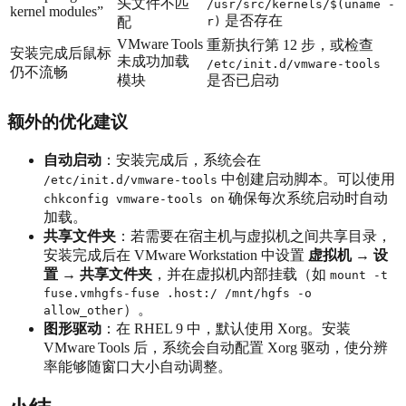
头文件不匹
/usr/src/kernels/$(uname -
kernel modules”
是否存在
配
r)
VMware Tools
重新执行第 12 步，或检查
安装完成后鼠标
未成功加载
/etc/init.d/vmware-tools
仍不流畅
模块
是否已启动
额外的优化建议
自动启动
：安装完成后，系统会在
中创建启动脚本。可以使用
/etc/init.d/vmware-tools
确保每次系统启动时自动
chkconfig vmware-tools on
加载。
共享文件夹
：若需要在宿主机与虚拟机之间共享目录，
安装完成后在 VMware Workstation 中设置
虚拟机 → 设
置 → 共享文件夹
，并在虚拟机内部挂载（如
mount -t
fuse.vmhgfs-fuse .host:/ /mnt/hgfs -o
）。
allow_other
图形驱动
：在 RHEL 9 中，默认使用 Xorg。安装
VMware Tools 后，系统会自动配置 Xorg 驱动，使分辨
率能够随窗口大小自动调整。