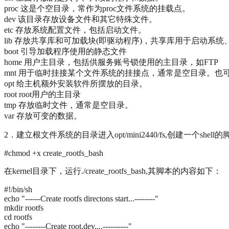
proc 这是个空目录，常作为proc文件系统的挂载点。
dev 该目录存放设备文件和其它特殊文件。
etc 存放系统配置文件，包括启动文件。
lib 存放共享库和可加载块(即驱动程序)，共享库用于启动系
boot 引导加载程序使用的静态文件
home 用户主目录，包括供服务账号锁使用的主目录，如FTP
mnt 用于临时挂接某个文件系统的挂接点，通常是空目录。也
opt 给主机额外安装软件所摆放的目录。
root root用户的主目录
tmp 存放临时文件，通常是空目录。
var 存放可变的数据。
2．建立根文件系统的目录进入opt/mini2440/fs,创建一个shel
#chmod +x create_rootfs_bash
在kernel目录下，运行./create_rootfs_bash,其脚本的内容如下：
#!/bin/sh
echo "------Create rootfs directons start...--------"
mkdir rootfs
cd rootfs
echo "--------Create root,dev....----------"