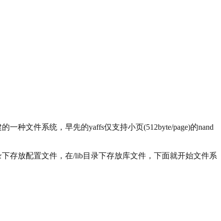
系统，早先的yaffs仅支持小页(512byte/page)的nand
c目录下存放配置文件，在/lib目录下存放库文件，下面就开始文件系