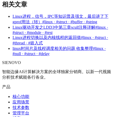
相关文章
Linux进程，信号，IPC等知识普及强文，最后讲了下
gprof用法（转）
#linux · #struct · #buffer · #string
Linux驱动开发之LDD3中第三章scull注释详解
#linux ·
#struct · #module · #rest
Linux进程切换以及内核线程的返回值
#linux · #struct ·
#thread · #嵌入式
linux时间片及线程调度相关的问题 收集整理
#linux ·
#null · #struct · #delay
SIENOVO
智能边缘AI计算解决方案的全球独家分销商。以新一代视频
分析技术赋能各行各业。
产品
核心功能
应用场景
技术参数
管理平台