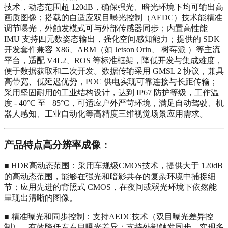
技术，动态范围超 120dB，确保强光、暗光环境下均可输出高
画质图像；搭载的自适应双目曝光控制（AEDC）技术能精准
调节曝光，外触发模式可与外部传感器同步；内置高性能
IMU 支持四元数姿态输出，强化空间感知能力；提供的 SDK
开发套件兼容 X86、ARM（如 Jetson Orin、 树莓派 ）等主流
平台，适配 V4L2、ROS 等标准框架，降低开发与集成难度，
便于数据获取和二次开发。数据传输采用 GMSL 2 协议，兼具
高带宽、低延迟优势，POC 供电实现可靠连接与长距传输；
采用坚固耐用的工业结构设计，达到 IP67 防护等级，工作温
度 - 40°C 至 +85°C，可适应户外严苛环境，满足自动驾驶、机
器人感知、工业自动化等高精度三维视觉场景应用需求。
产品特点高分辨率成像：
■ HDR高动态范围：采用车规级CMOS技术，提供大于 120dB
的高动态范围，能够在强光和暗影共存的复杂环境中捕捉细
节；应用先进的背照式 CMOS，在夜间或弱光环境下依然能
呈现出清晰的图像。
■ 精准曝光和同步控制：支持AEDC技术（双目曝光差异控
制），有效降低左右目曝光差异；支持外部触发同步，实现多