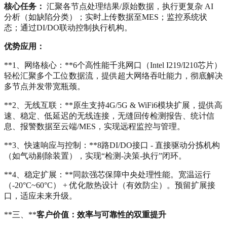
核心任务：
汇聚各节点处理结果/原始数据，执行更复杂 AI
分析（如缺陷分类）；实时上传数据至MES；监控系统状
态；通过DI/DO联动控制执行机构。
优势应用：
**1、网络核心：**6个高性能千兆网口（Intel I219/I210芯片）
轻松汇聚多个工位数据流，提供超大网络吞吐能力，彻底解决
多节点并发带宽瓶颈。
**2、无线互联：**原生支持4G/5G & WiFi6模块扩展，提供高
速、稳定、低延迟的无线连接，无缝回传检测报告、统计信
息、报警数据至云端/MES，实现远程监控与管理。
**3、快速响应与控制：**8路DI/DO接口 - 直接驱动分拣机构
（如气动剔除装置），实现“检测-决策-执行”闭环。
**4、稳定扩展：**同款强芯保障中央处理性能。宽温运行
（-20°C~60°C） + 优化散热设计（有效防尘）。预留扩展接
口，适应未来升级。
**三、**
客户价值：效率与可靠性的双重提升