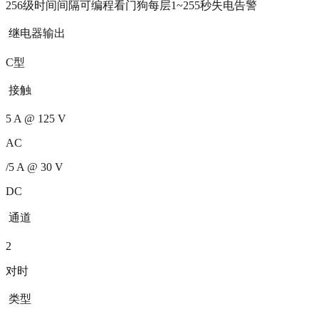
256级时间间隔可编程看门狗每层1~255秒失电告警
 继电器输出
C型
 接触
5 A @ 125 V
AC
/5 A @ 30 V
DC
 通道
2
对时
 类型