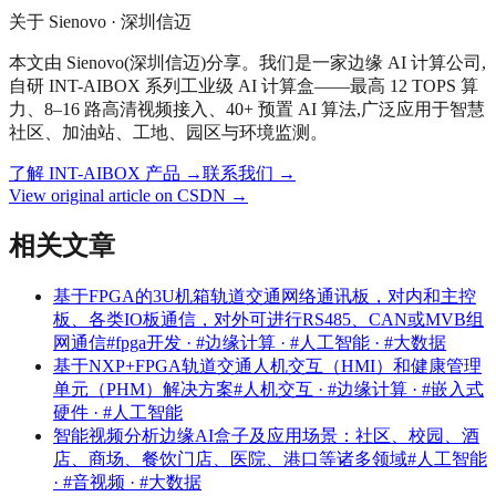
关于 Sienovo · 深圳信迈
本文由 Sienovo(深圳信迈)分享。我们是一家边缘 AI 计算公司,
自研 INT-AIBOX 系列工业级 AI 计算盒——最高 12 TOPS 算
力、8–16 路高清视频接入、40+ 预置 AI 算法,广泛应用于智慧
社区、加油站、工地、园区与环境监测。
了解 INT-AIBOX 产品
→
联系我们
→
View original article on CSDN →
相关文章
基于FPGA的3U机箱轨道交通网络通讯板，对内和主控
板、各类IO板通信，对外可进行RS485、CAN或MVB组
网通信
#fpga开发 · #边缘计算 · #人工智能 · #大数据
基于NXP+FPGA轨道交通人机交互（HMI）和健康管理
单元（PHM）解决方案
#人机交互 · #边缘计算 · #嵌入式
硬件 · #人工智能
智能视频分析边缘AI盒子及应用场景：社区、校园、酒
店、商场、餐饮门店、医院、港口等诸多领域
#人工智能
· #音视频 · #大数据