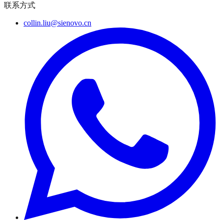
联系方式
collin.liu@sienovo.cn