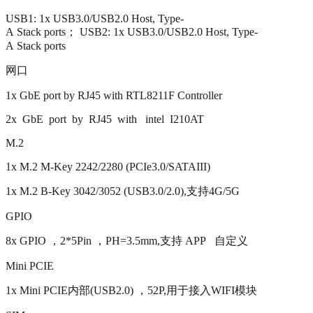
USB1: 1x USB3.0/USB2.0 Host, Type-
A Stack ports； USB2: 1x USB3.0/USB2.0 Host, Type-
A Stack ports
网口
1x GbE port by RJ45 with RTL8211F Controller
2x GbE port by RJ45 with intel I210AT
M.2
1x M.2 M-Key 2242/2280 (PCIe3.0/SATAIII)
1x M.2 B-Key 3042/3052 (USB3.0/2.0),支持4G/5G
GPIO
8x GPIO ，2*5Pin ，PH=3.5mm,支持 APP 自定义
Mini PCIE
1x Mini PCIE内部(USB2.0) ，52P,用于接入WIFI模块