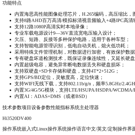
功能特点
内置海思高性能图像处理芯片，H.265编码，高压缩比，
支持8路AHD百万高清/模拟标清视音频输入+4路IPC高清
支持12路1080P高清实时本地录像；
专业车载电源设计9—36V直流宽电压输入设计；
欠压、短路、反接等多种保护电路，适用于各种车型；
支持智能电源管理识别，低电自动关机，熄火低功耗；
采用特殊文件管理机制，对数据进行加密，有效保护数据
专有硬盘坏道检测技术，既保证录像连续性，又延长硬盘
内置超级电容，避免异常断电数据丢失和硬盘损坏；
支持双硬盘+SD卡存储和硬盘，支持4T*2+512G；
支持GPS/BD定位，灵敏度高，定位快速；
支持WIFI无线下载，支持802.11b/g/n，频率5.8GHz/2.4G
内置3G/4G/5G模块，支持LTE/HSUPA/HSDPA/WCDMA/
内置AI：ADAS+DMS（或者BSD）
技术参数项目设备参数性能指标系统主处理器
Hi3520DV400
操作系统嵌入式Linux操作系统操作语言中文/英文/定制操