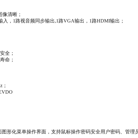
图像清晰；
输入，1路视音频同步输出,1路VGA输出，1路HDMI输出；
安全；
寿命；
Hz；
EVDO
作界面图形化菜单操作界面，支持鼠标操作密码安全用户密码、管