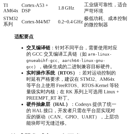
工业级可靠性，适合
TI
Cortex‑A53 +
1.8 GHz
AM64x
DSP
严苛环境
STM32
极低功耗、成本控制
Cortex‑M4/M7
0.2~0.4 GHz
系列
的微控制器
适配要点
交叉编译链
：针对不同平台，需要使用对应
的 GCC 交叉编译工具链（如
arm-linux-
、
gnueabihf-gcc
aarch64-linux-gnu-
），确保生成的二进制兼容目标硬件。
gcc
实时操作系统（RTOS）
：若对运动控制的
时延有严格要求，建议在 STM32、AM64x
等平台上使用 FreeRTOS、RTOS‑Kernel 等轻
量级实时内核；在 RK 系列上可选用 Linux +
PREEMPT_RT 补丁。
硬件抽象层（HAL）
：Codesys 提供了统一
的 HAL 接口，开发者只需在平台层实现对
应的驱动（CAN、GPIO、UART），上层功
能块即可无缝迁移。