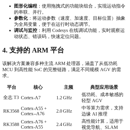
图形化编程
：使用拖拽式的功能块组合，实现运动指令
的串联、并行。
参数化
：将运动参数（速度、加速度、目标位置）抽象
为全局变量，便于在运行时动态调节。
调试与监控
：利用 Codesys 在线调试功能，实时观察运
动状态、错误码，快速定位问题。
4. 支持的 ARM 平台
该解决方案兼容多种主流 ARM 处理器，涵盖了从低功耗
MCU 到高性能 SoC 的完整链路，满足不同规模 AGV 的需
求。
平台
核心
主频
典型应用场景
低功耗、成本敏感的
全志 T3
Cortex‑A7
1.2 GHz
轻型 AGV
中等算力需求，支持
Cortex‑A55 +
RK3568
2.0 GHz
Cortex‑‑A76
边缘 AI 推理
高性能计算，适用于
Cortex‑A76 +
RK3588
2.4 GHz
Cortex‑A55
视觉导航、SLAM