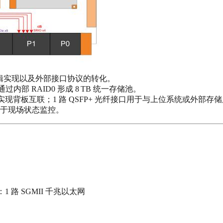
D 逻辑实现以及外部接口协议的转化。
h）通过内部 RAID0 形成 8 TB 统一存储池。
 Gbps/ lane）实现背板互联；1 路 QSFP+ 光纤接口用于与上位系统
，便于现场状态监控。
4：1 路 SGMII 千兆以太网