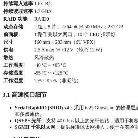
持续写入速率
1.6 GB/s
持续读取速率
1.7 GB/s
RAID 功能
RAID0
动态存储
2 组，8 片；2×64 bit @ 500 MHz；2×2 GB
前面板
1 路千兆以太网口，10 个 LED 指示灯
尺寸
160 mm × 233 mm（6U VPX）
供电
2.5 A max @ +12 V（静态 12 W）
散热
风冷散热
工作温度
-40 °C ~ +85 °C
存储温度
-55 °C ~ +125 °C
工作湿度
5 % ~ 95 %（非凝结）
3.1 高速接口细节
Serial RapidIO (SRIO) x4
：采用 6.25 Gbps/la
和多点通信。
QSFP+ 光纤
：支持 40 Gbps 以上的光纤链路，适
SGMII 千兆以太网
：提供标准以太网接入，便于在实验