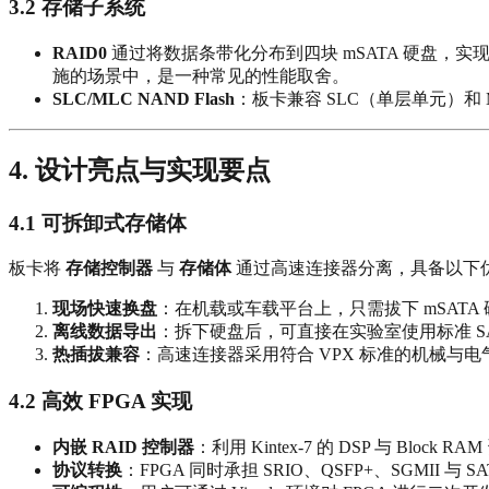
3.2 存储子系统
RAID0
通过将数据条带化分布到四块 mSATA 硬盘，
施的场景中，是一种常见的性能取舍。
SLC/MLC NAND Flash
：板卡兼容 SLC（单层单元）和
4. 设计亮点与实现要点
4.1 可拆卸式存储体
板卡将
存储控制器
与
存储体
通过高速连接器分离，具备以下
现场快速换盘
：在机载或车载平台上，只需拔下 mSAT
离线数据导出
：拆下硬盘后，可直接在实验室使用标准 S
热插拔兼容
：高速连接器采用符合 VPX 标准的机械与
4.2 高效 FPGA 实现
内嵌 RAID 控制器
：利用 Kintex‑7 的 DSP 与 Bl
协议转换
：FPGA 同时承担 SRIO、QSFP+、SGMI