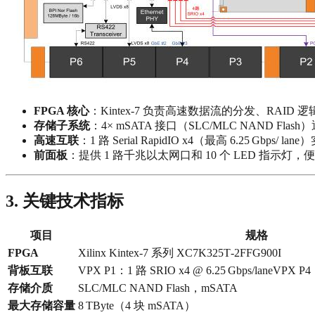
FPGA 核心
：Kintex‑7 负责高速数据流的分发、RAI
存储子系统
：4× mSATA 接口（SLC/MLC NAND Flas
高速互联
：1 路 Serial RapidIO x4（最高 6.25
前面板
：提供 1 路千兆以太网口和 10 个 LED 指示灯
3. 关键技术指标
项目
规格
FPGA
Xilinx Kintex‑7 系列 XC7K325T‑2FFG900I
背板互联
VPX P1：1 路 SRIO x4 @ 6.25 Gbps/lane
VPX P
存储介质
SLC/MLC NAND Flash，mSATA
最大存储容量
8 TByte（4 块 mSATA）