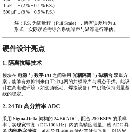
1 µF
± (2 % + 0.1 % F.S.)
500 µF
± (8 % + 0.5 % F.S.)
注
：F.S. 为满量程（Full Scale），所有误差均为
±
形式，实际误差需综合系统噪声与温漂进行评估。
硬件设计亮点
1. 隔离抗噪技术
模块在
电源
与
数字 I/O
之间采用
光耦隔离
与
磁耦合
双重方
案，能够有效抑制来自工业电网的共模噪声与瞬态干扰。此设
计在高电磁环境（如变频驱动、焊接设备）中仍能保持测量基
线的稳定。
2. 24 Bit 高分辨率 ADC
采用
Sigma‑Delta
架构的 24 Bit ADC，配合
250 KSPS
的采样
率，实现宽带宽（DC‑100 kHz）内的高精度测量。该 ADC 具
备
内部数字滤波
，可在软件层面灵活配置滤波宽度，以适配