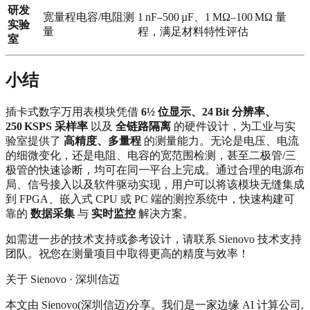
研发
宽量程电容/电阻测
1 nF–500 µF、1 MΩ–100 MΩ 量
实验
量
程，满足材料特性评估
室
小结
插卡式数字万用表模块凭借
6½ 位显示、24 Bit 分辨率、
250 KSPS 采样率
以及
全链路隔离
的硬件设计，为工业与实
验室提供了
高精度、多量程
的测量能力。无论是电压、电流
的细微变化，还是电阻、电容的宽范围检测，甚至二极管/三
极管的快速诊断，均可在同一平台上完成。通过合理的电源布
局、信号接入以及软件驱动实现，用户可以将该模块无缝集成
到 FPGA、嵌入式 CPU 或 PC 端的测控系统中，快速构建可
靠的
数据采集
与
实时监控
解决方案。
如需进一步的技术支持或参考设计，请联系 Sienovo 技术支持
团队。祝您在测量项目中取得更高的精度与效率！
关于 Sienovo · 深圳信迈
本文由 Sienovo(深圳信迈)分享。我们是一家边缘 AI 计算公司,