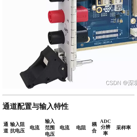
通道配置与输入特性
输入
ADC
通
输入阻
耦
分辨
电流
范围
电流
电阻
采样率
道
抗电压
合
率
电压