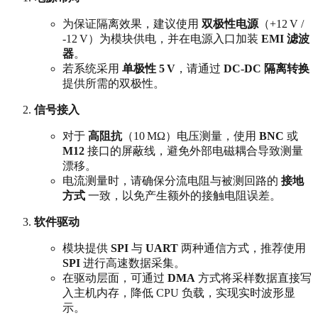
为保证隔离效果，建议使用
双极性电源
（+12 V /
-12 V）为模块供电，并在电源入口加装
EMI 滤波
器
。
若系统采用
单极性 5 V
，请通过
DC‑DC 隔离转换
提供所需的双极性。
信号接入
对于
高阻抗
（10 MΩ）电压测量，使用
BNC
或
M12
接口的屏蔽线，避免外部电磁耦合导致测量
漂移。
电流测量时，请确保分流电阻与被测回路的
接地
方式
一致，以免产生额外的接触电阻误差。
软件驱动
模块提供
SPI
与
UART
两种通信方式，推荐使用
SPI
进行高速数据采集。
在驱动层面，可通过
DMA
方式将采样数据直接写
入主机内存，降低 CPU 负载，实现实时波形显
示。