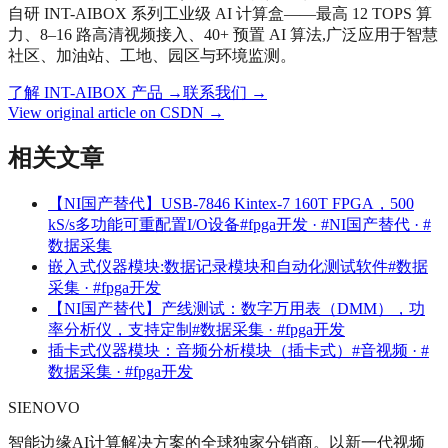
自研 INT-AIBOX 系列工业级 AI 计算盒——最高 12 TOPS 算
力、8–16 路高清视频接入、40+ 预置 AI 算法,广泛应用于智慧
社区、加油站、工地、园区与环境监测。
了解 INT-AIBOX 产品
→
联系我们
→
View original article on CSDN →
相关文章
【NI国产替代】USB‑7846 Kintex-7 160T FPGA，500
kS/s多功能可重配置I/O设备
#fpga开发 · #NI国产替代 · #
数据采集
嵌入式仪器模块:数据记录模块和自动化测试软件
#数据
采集 · #fpga开发
【NI国产替代】产线测试：数字万用表（DMM），功
率分析仪，支持定制
#数据采集 · #fpga开发
插卡式仪器模块：音频分析模块（插卡式）
#音视频 · #
数据采集 · #fpga开发
SIENOVO
智能边缘AI计算解决方案的全球独家分销商。以新一代视频