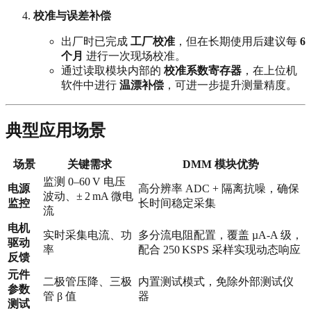
校准与误差补偿
出厂时已完成
工厂校准
，但在长期使用后建议每
6
个月
进行一次现场校准。
通过读取模块内部的
校准系数寄存器
，在上位机
软件中进行
温漂补偿
，可进一步提升测量精度。
典型应用场景
场景
关键需求
DMM 模块优势
监测 0–60 V 电压
电源
高分辨率 ADC + 隔离抗噪，确保
波动、± 2 mA 微电
监控
长时间稳定采集
流
电机
实时采集电流、功
多分流电阻配置，覆盖 µA‑A 级，
驱动
率
配合 250 KSPS 采样实现动态响应
反馈
元件
二极管压降、三极
内置测试模式，免除外部测试仪
参数
管 β 值
器
测试