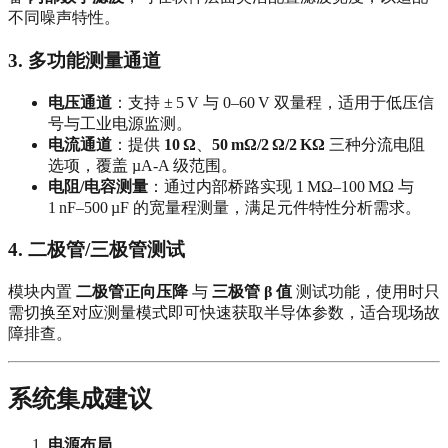
不同噪声特性。
3. 多功能测量通道
电压通道
：支持 ± 5 V 与 0–60 V 双量程，适用于低压信
号与工业电源监测。
电流通道
：提供
10 Ω
、
50 mΩ/2 Ω/2 KΩ
三种分流电阻
选项，覆盖 µA‑A 级范围。
电阻/电容测量
：通过内部桥路实现 1 MΩ–100 MΩ 与
1 nF–500 µF 的宽量程测量，满足元件特性分析需求。
4. 二极管/三极管测试
模块内置
二极管正向压降
与
三极管 β 值
测试功能，使用时只
需切换至对应测量模式即可快速获取半导体参数，适合现场故
障排查。
系统集成建议
电源布局