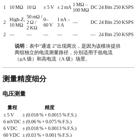
1 MΩ –
1
10 MΩ
10 Ω
± 5 V
± 2 mA
DC
24 Bits
250 KSPS
100 MΩ
50 mΩ /
High‑Z,
0–
1 nA –
2
2 Ω /
—
DC
24 Bits
250 KSPS
10 MΩ
60 V
3 A
2 KΩ
2
—
—
—
—
—
—
24 Bits
250 KSPS
说明
：表中“通道 2”出现两次，是因为该模块提供
两组独立的电流测量路径，分别适用于低电流
（µA 级）和高电流（A 级）场景。
测量精度细分
电压测量
量程
精度
± 5 V
± (0.018 % + 0.0015 % F.S.)
6 mVDC
± (0.06 % + 0.075 % F.S.)
6 VDC
± (0.018 % + 0.0013 % F.S.)
60 VDC
± (0.03 % + 0.001 % F.S.)