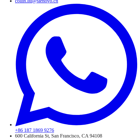
collin.liu@sienovo.cn
+86 187 1869 9276
600 California St, San Francisco, CA 94108