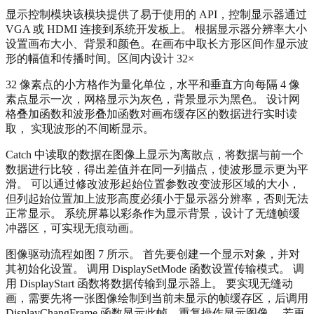
显示控制模块该模块提供了易于使用的 API，控制显示器通过
VGA 或 HDMI 连接到系统开发板上。 根据显示器分辨率大小
设置画布大小、背景和颜色。在画布中取长方形区间作显示波
形的幅值和传播时间。区间内设计 32×
32 像素点的小方格作为量化单位，水平和垂直方向每隔 4 像
素点显示一次，网格显示为灰色，背景显示为黑色。 设计网
格叠加函数和波形叠加函数对画布缓存区的数据进行实时读
取， 实现波形的不间断显示。
Catch 中读取的数据在图像上显示为离散点，将数据与前一个
数据进行比较，得出差值并在同一列描点，使波形显示更为平
滑。 可以通过修改波形起始位置参数改变波形区域的大小，
但列起始位置加上波形高度必须小于显示器分辨率，否则无法
正常显示。 系统屏幕以彩条作为显示背景，设计了无缝帧缓
冲器区，可实现无痕动画。
图像驱动流程如图 7 所示。 首先要创建一个显示对象，并对
其初始化设置。 调用 DisplaySetMode 函数设置传输模式。 调
用 DisplayStart 函数将数据传输到显示器上。 要实现无缝动
画，需要先将一张图像绘制到当前未显示的帧缓存区，后调用
DisplayChangFrame 函数显示此帧，重复操作显示图像。 若更