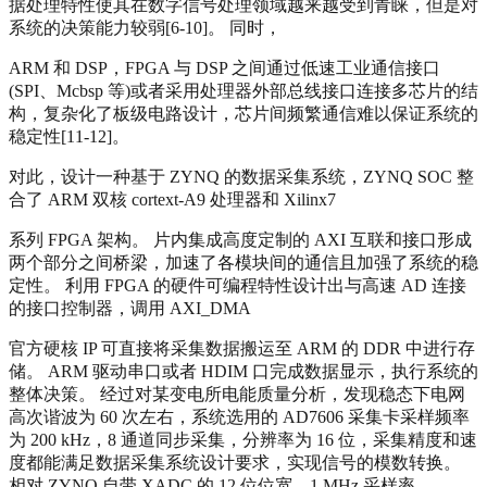
据处理特性使其在数字信号处理领域越来越受到青睐，但是对
系统的决策能力较弱[6-10]。 同时，
ARM 和 DSP，FPGA 与 DSP 之间通过低速工业通信接口
(SPI、Mcbsp 等)或者采用处理器外部总线接口连接多芯片的结
构，复杂化了板级电路设计，芯片间频繁通信难以保证系统的
稳定性[11-12]。
对此，设计一种基于 ZYNQ 的数据采集系统，ZYNQ SOC 整
合了 ARM 双核 cortext-A9 处理器和 Xilinx7
系列 FPGA 架构。 片内集成高度定制的 AXI 互联和接口形成
两个部分之间桥梁，加速了各模块间的通信且加强了系统的稳
定性。 利用 FPGA 的硬件可编程特性设计出与高速 AD 连接
的接口控制器，调用 AXI_DMA
官方硬核 IP 可直接将采集数据搬运至 ARM 的 DDR 中进行存
储。 ARM 驱动串口或者 HDIM 口完成数据显示，执行系统的
整体决策。 经过对某变电所电能质量分析，发现稳态下电网
高次谐波为 60 次左右，系统选用的 AD7606 采集卡采样频率
为 200 kHz，8 通道同步采集，分辨率为 16 位，采集精度和速
度都能满足数据采集系统设计要求，实现信号的模数转换。
相对 ZYNQ 自带 XADC 的 12 位位宽、1 MHz 采样率