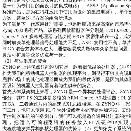
是一种为专门目的而设计的集成电路）、ASSP（Application Specific
标准产品，是为在特殊应用中使用而设计的集成电路）、单个处理
方案，甚至这些方案的组合所满足。
为了满足下一代应用处理需要，也是呼应越来越高涨的市场需求。X
Zynq-7000 系列产品。该系列四款新型器件分别是：7010,7020,7
Cortex™-A9 多核处理器与低功耗 FPGA 紧密集成在一起，成
同时解决单处理器信号处理能力不足，ASIC 复用性不高，单
FPGA 混合方案体积过大、通信容易成为瓶颈等众多关键问题
灵活可扩展等众多优点与一身。
（2）与生俱来的契合
ZYNQ 的上述优点只能说明它是一款看似优越的处理器，这
作为我们的移动机器人控制器的实现平台，则显得不够具有说服
完胜市场上的其他处理器而成为我们的最优方案，是因为其体
要设计的机器人控制器有着与生俱来的契合。
首先从体系架构上来看，ZYNQ 是一个异构的处理平台。ZYNQ 分为
部分，其中 PS 的主体是多核的 ARM Cortex A9 处理器；PL 的主
FPGA，二者通过片内的高速 AXI 总线相连。在 ZYNQ 中，P
而工作，也可以使用 PL 作为外设或者协处理硬件加速器。ZY
于控制器系统的任务划分，我们可以把是适合通用处理器的控制任
现 ， 把 适 合 可 编 程逻 辑 的 任 务 放 入 PL 以 硬 件 IP 实 现
大程度地发挥异构多核处理器的优势；（2）更加拓宽了系统的