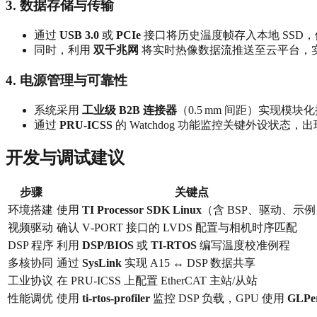
3. 数据存储与传输
通过
USB 3.0
或
PCIe
接口将历史温度帧存入本地 SSD
同时，利用
双千兆网
将实时热像数据流推送至云平台，
4. 电源管理与可靠性
系统采用
工业级 B2B 连接器
（0.5 mm 间距）实现
通过
PRU‑ICSS
的 Watchdog 功能监控关键外设状
开发与调试建议
步骤
关键点
环境搭建
使用
TI Processor SDK Linux
（含 BSP、驱动、示
视频驱动
确认 V‑PORT 接口的 LVDS 配置与相机时序匹配
DSP 程序
利用
DSP/BIOS
或
TI-RTOS
编写温度校准例程
多核协同
通过
SysLink
实现 A15 ↔ DSP 数据共享
工业协议
在 PRU‑ICSS 上配置 EtherCAT 主站/从站
性能调优
使用
ti-rtos-profiler
监控 DSP 负载，GPU 使用
GLPe