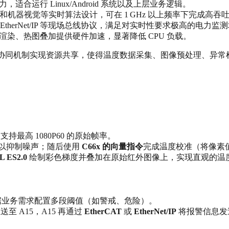
，适合运行 Linux/Android 系统以及上层业务逻辑。
机器视觉等实时算法设计，可在 1 GHz 以上频率下完成高吞
EtherNet/IP 等现场总线协议，满足对实时性要求极高的电力监
图形渲染、热图叠加提供硬件加速，显著降低 CPU 负载。
协同机制实现资源共享，使得温度数据采集、图像预处理、异常
，支持最高 1080P60 的原始帧率。
以抑制噪声；随后使用
C66x 的向量指令
完成温度校准（将像素
L ES2.0
绘制彩色梯度并叠加在原始红外图像上，实现直观的温
据业务需求配置多段阈值（如警戒、危险）。
至 A15，A15 再通过
EtherCAT
或
EtherNet/IP
将报警信息发送