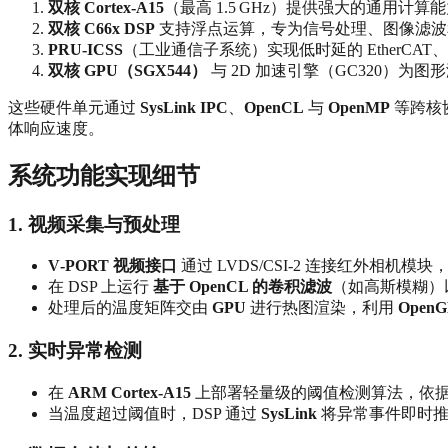
双核 Cortex‑A15
（最高 1.5 GHz）提供强大的通用计算能力
双核 C66x DSP
支持浮点运算，专为信号处理、图像滤波和
PRU‑ICSS
（工业通信子系统）实现低时延的 EtherCAT、
双核 GPU（SGX544）
与 2D 加速引擎（GC320）为
这些硬件单元通过
SysLink IPC
、
OpenCL
与
OpenMP
等跨核
体响应速度。
系统功能实现细节
1. 视频采集与预处理
V‑PORT 视频接口
通过 LVDS/CSI‑2 连接红外相机模块
在 DSP 上运行
基于 OpenCL 的卷积滤波
（如高斯模糊）
处理后的温度矩阵交由
GPU
进行热图渲染，利用
OpenG
2. 实时异常检测
在
ARM Cortex‑A15
上部署轻量级的阈值检测算法，依
当温度超过阈值时，DSP 通过
SysLink
将异常事件即时推送