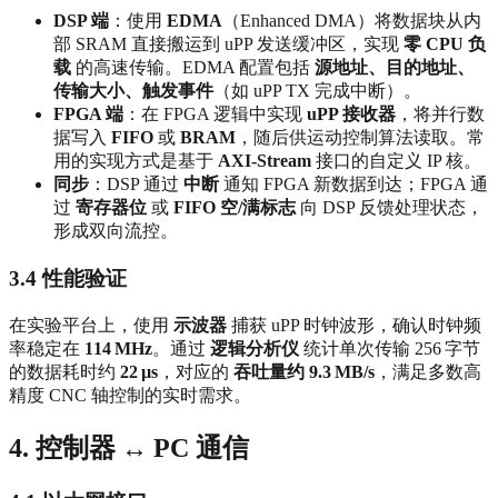
DSP 端
：使用
EDMA
（Enhanced DMA）将数据块从内
部 SRAM 直接搬运到 uPP 发送缓冲区，实现
零 CPU 负
载
的高速传输。EDMA 配置包括
源地址、目的地址、
传输大小、触发事件
（如 uPP TX 完成中断）。
FPGA 端
：在 FPGA 逻辑中实现
uPP 接收器
，将并行数
据写入
FIFO
或
BRAM
，随后供运动控制算法读取。常
用的实现方式是基于
AXI‑Stream
接口的自定义 IP 核。
同步
：DSP 通过
中断
通知 FPGA 新数据到达；FPGA 通
过
寄存器位
或
FIFO 空/满标志
向 DSP 反馈处理状态，
形成双向流控。
3.4 性能验证
在实验平台上，使用
示波器
捕获 uPP 时钟波形，确认时钟频
率稳定在
114 MHz
。通过
逻辑分析仪
统计单次传输 256 字节
的数据耗时约
22 µs
，对应的
吞吐量约 9.3 MB/s
，满足多数高
精度 CNC 轴控制的实时需求。
4. 控制器 ↔ PC 通信