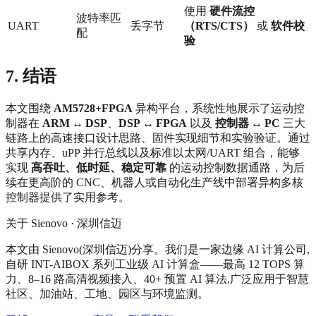
使用
硬件流控
波特率匹
UART
丢字节
（RTS/CTS）
或
软件校
配
验
7. 结语
本文围绕
AM5728+FPGA
异构平台，系统性地展示了运动控
制器在
ARM ↔ DSP
、
DSP ↔ FPGA
以及
控制器 ↔ PC
三大
链路上的高速接口设计思路、固件实现细节和实验验证。通过
共享内存、uPP 并行总线以及标准以太网/UART 组合，能够
实现
高吞吐、低时延、稳定可靠
的运动控制数据通路，为后
续在更高阶的 CNC、机器人或自动化生产线中部署异构多核
控制器提供了实用参考。
关于 Sienovo · 深圳信迈
本文由 Sienovo(深圳信迈)分享。我们是一家边缘 AI 计算公司,
自研 INT-AIBOX 系列工业级 AI 计算盒——最高 12 TOPS 算
力、8–16 路高清视频接入、40+ 预置 AI 算法,广泛应用于智慧
社区、加油站、工地、园区与环境监测。