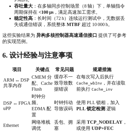
吞吐量大
：在多轴同步控制场景（8 轴）下，单轴指令
周期保持在
<100 µs
，满足高速加工需求。
稳定性高
：长时间（72 h）连续运行测试中，无数据丢
失或通信错误，系统整体
MTBF
超过 10 000 h。
这些实验结果为
异构多核控制器高速通信接口
提供了可参考
的实现范例。
6. 设计经验与注意事项
项目
关键点
常见问题
规避措施
缓存不一
在每次写入后执行
CMEM 分
ARM ↔ DSP
致导致数
，并在读取
配、Cache
Cache_wbInv
共享内存
Flush
据错误
前执行
Cache_inv
时钟分
频、
时钟抖动
使用 PLL 锁相，加入
DSP ↔ FPGA
uPP
EDMA 配
导致误码
PLL 锁定检测
逻辑
置
网络堆栈
丢包、拥
采用
TCP_NODELAY
，
Ethernet
调优
塞
或使用
UDP+FEC