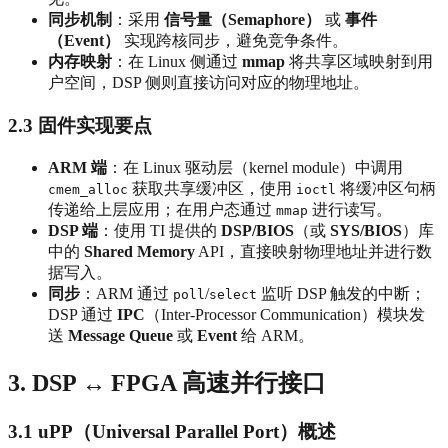
同步机制
：采用
信号量（Semaphore）
或
事件
（Event）
实现跨核同步，避免竞争条件。
内存映射
：在 Linux 侧通过
mmap
将共享区域映射到用
户空间，DSP 侧则直接访问对应的物理地址。
2.3 固件实现要点
ARM 端
：在 Linux 驱动层（kernel module）中调用
获取共享缓冲区，使用
将缓冲区句柄
cmem_alloc
ioctl
传递给上层应用；在用户态通过
进行读写。
mmap
DSP 端
：使用 TI 提供的
DSP/BIOS
（或
SYS/BIOS
）库
中的
Shared Memory
API，直接映射物理地址并进行数
据写入。
同步
：ARM 通过
/
监听 DSP 触发的中断；
poll
select
DSP 通过
IPC
（Inter‑Processor Communication）模块发
送
Message Queue
或
Event
给 ARM。
3. DSP ↔ FPGA 高速并行接口
3.1 uPP（Universal Parallel Port）概述