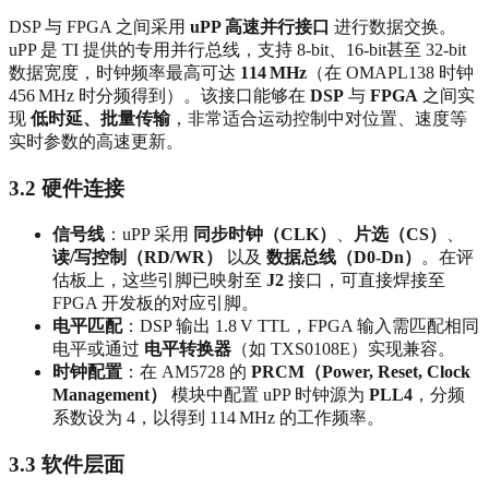
DSP 与 FPGA 之间采用
uPP 高速并行接口
进行数据交换。
uPP 是 TI 提供的专用并行总线，支持 8‑bit、16‑bit甚至 32‑bit
数据宽度，时钟频率最高可达
114 MHz
（在 OMAPL138 时钟
456 MHz 时分频得到）。该接口能够在
DSP
与
FPGA
之间实
现
低时延、批量传输
，非常适合运动控制中对位置、速度等
实时参数的高速更新。
3.2 硬件连接
信号线
：uPP 采用
同步时钟（CLK）
、
片选（CS）
、
读/写控制（RD/WR）
以及
数据总线（D0‑Dn）
。在评
估板上，这些引脚已映射至
J2
接口，可直接焊接至
FPGA 开发板的对应引脚。
电平匹配
：DSP 输出 1.8 V TTL，FPGA 输入需匹配相同
电平或通过
电平转换器
（如 TXS0108E）实现兼容。
时钟配置
：在 AM5728 的
PRCM（Power, Reset, Clock
Management）
模块中配置 uPP 时钟源为
PLL4
，分频
系数设为 4，以得到 114 MHz 的工作频率。
3.3 软件层面