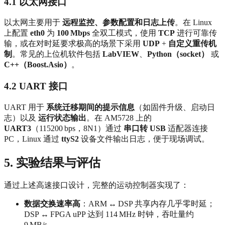
4.1 以太网接口
以太网主要用于
远程监控、参数配置和日志上传
。在 Linux
上配置
eth0
为
100 Mbps
全双工模式，使用
TCP
进行可靠传
输，或在对时延要求极高的场景下采用
UDP
+
自定义重传机
制
。常见的上位机软件包括
LabVIEW
、
Python（socket）
或
C++（Boost.Asio）
。
4.2 UART 接口
UART 用于
系统迁移期间的提示信息
（如固件升级、启动日
志）以及
运行状态输出
。在 AM5728 上的
UART3
（115200 bps，8N1）通过
串口转 USB
适配器连接
PC，Linux 通过
ttyS2
设备文件输出日志，便于现场调试。
5. 实验结果与评估
通过上述高速接口设计，完整的运动控制器实现了：
数据交换速率高
：ARM ↔ DSP 共享内存几乎零时延；
DSP ↔ FPGA uPP 达到 114 MHz 时钟，吞吐量约
9 MB/s。